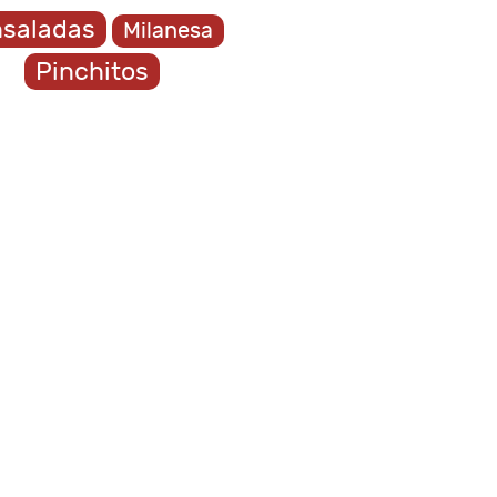
saladas
Milanesa
Pinchitos